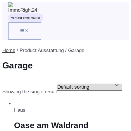
Zum
Inhalt
springen
Verkauf ohne Makler
MAIN
MENU
Home
/ Product Ausstattung / Garage
Garage
Showing the single result
Kauf / Miete
Haus
Oase am Waldrand