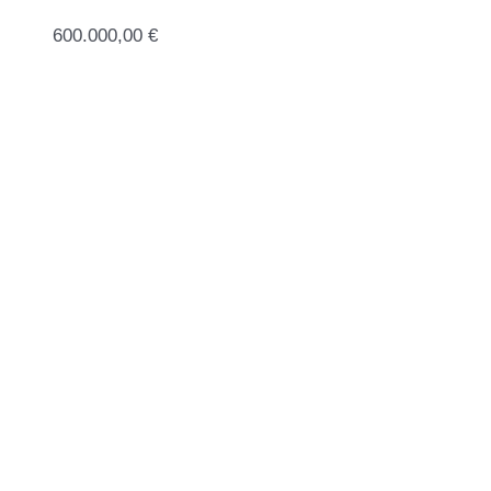
Kategorie
600.000,00
€
Zimmer
Ausstattung
Objektart
Objekttyp